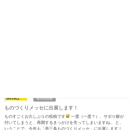
2026年2月2日
お知らせ
テクニカルショウヨコハマ2026に出展します
今年もテクニカルショウヨコハマに出展します！ 開催場所はパシ
フィコ横浜で、開催期間は2/4～2/6、10:00～17:00となります。
今回で5回目です。 皆様のご来場を心よりお待ちしております。
今年はどんな出会いがあ […]
F
T
共
a
wi
有
c
tt
2025年10月18日
e
er
展示会情報
b
ものづくりメッセに出展します！
o
ものすごくお久しぶりの投稿です
一度（一度？）、サボり癖が
o
付いてしまうと、再開するきっかけを失ってしまいますね。 と、
いうことで、今年も「燕三条ものづくりメッセ」に出展します！