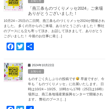
お知らせ
b
「燕三条ものづくりメッセ2024」ご来場
o
ありがとうございました！
o
10月24～25日の二日間、燕三条ものづくりメッセ2024が開催され
ました。 多くの方からのご来場、ありがとうございました！ 弊社
k
のブースにも立ち寄って頂き、お話して頂きまして、ありがとう
ございました！ 今後のお仕事に発 […]
F
T
共
a
wi
有
c
tt
2024年10月22日
e
er
お知らせ
b
ものすごく久しぶりの投稿です
早速ですが、今
o
年も「ものづくりメッセ」に出展いたします。 日
時は10/24～10/25、10時から17時（25日は16時）
o
場所は、燕三条地場産業振興センターで開催され
k
ます。 弊社のブース […]