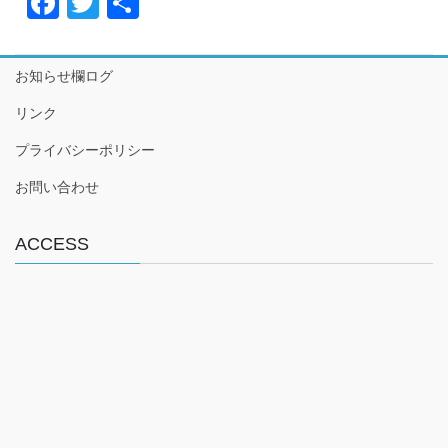
F
T
共
a
wi
有
c
tt
お知らせ欄ログ
e
er
リンク
b
プライバシーポリシー
o
o
お問い合わせ
k
ACCESS