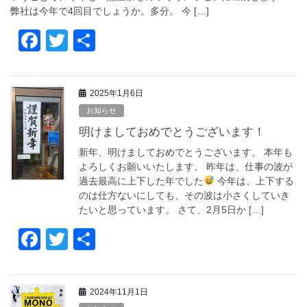
k
弊社は今年で4回目でしょうか。多分。 今 […]
F
T
共
a
wi
有
c
tt
2025年1月6日
e
er
お知らせ
b
明けましておめでとうございます！
o
新年、明けましておめでとうございます。 本年も
o
よろしくお願いいたします。 昨年は、仕事の波が
過去最高に上下した年でした
今年は、上下する
k
のは仕方ないにしても、その波は小さくしていき
たいと思っています。 さて、2月5日か […]
F
T
共
a
wi
有
c
tt
2024年11月1日
e
er