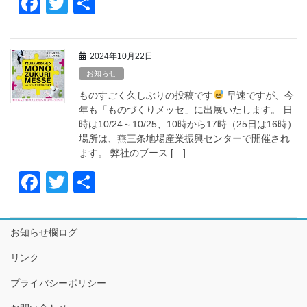
F
T
共
a
wi
有
c
tt
2024年10月22日
e
er
お知らせ
b
ものすごく久しぶりの投稿です
早速ですが、今
o
年も「ものづくりメッセ」に出展いたします。 日
時は10/24～10/25、10時から17時（25日は16時）
o
場所は、燕三条地場産業振興センターで開催され
k
ます。 弊社のブース […]
F
T
共
a
wi
有
c
tt
お知らせ欄ログ
e
er
リンク
b
プライバシーポリシー
o