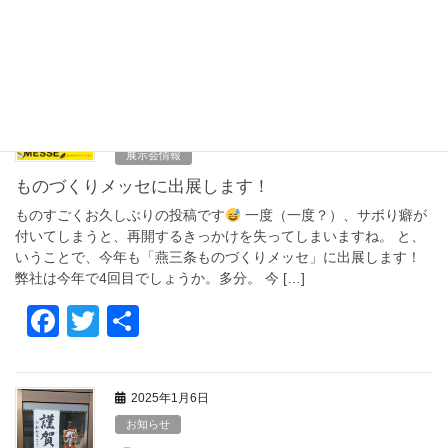
今年はどんな出会いがあ […]
F
T
共
a
wi
有
c
tt
2025年10月18日
e
er
展示会情報
b
ものづくりメッセに出展します！
o
ものすごくお久しぶりの投稿です
一度（一度？）、サボり癖が
o
付いてしまうと、再開するきっかけを失ってしまいますね。 と、
いうことで、今年も「燕三条ものづくりメッセ」に出展します！
k
弊社は今年で4回目でしょうか。多分。 今 […]
F
T
共
a
wi
有
c
tt
2025年1月6日
e
er
お知らせ