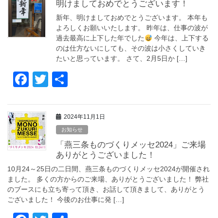
b
明けましておめでとうございます！
o
新年、明けましておめでとうございます。 本年も
o
よろしくお願いいたします。 昨年は、仕事の波が
過去最高に上下した年でした
今年は、上下する
k
のは仕方ないにしても、その波は小さくしていき
たいと思っています。 さて、2月5日か […]
F
T
共
a
wi
有
c
tt
2024年11月1日
e
er
お知らせ
b
「燕三条ものづくりメッセ2024」ご来場
o
ありがとうございました！
o
10月24～25日の二日間、燕三条ものづくりメッセ2024が開催され
ました。 多くの方からのご来場、ありがとうございました！ 弊社
k
のブースにも立ち寄って頂き、お話して頂きまして、ありがとう
ございました！ 今後のお仕事に発 […]