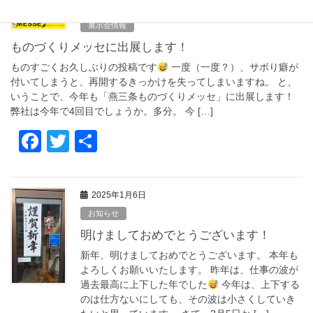
2025年10月18日
e
er
展示会情報
b
ものづくりメッセに出展します！
o
ものすごくお久しぶりの投稿です
一度（一度？）、サボり癖が
o
付いてしまうと、再開するきっかけを失ってしまいますね。 と、
いうことで、今年も「燕三条ものづくりメッセ」に出展します！
k
弊社は今年で4回目でしょうか。多分。 今 […]
F
T
共
a
wi
有
c
tt
2025年1月6日
e
er
お知らせ
b
明けましておめでとうございます！
o
新年、明けましておめでとうございます。 本年も
o
よろしくお願いいたします。 昨年は、仕事の波が
過去最高に上下した年でした
今年は、上下する
k
のは仕方ないにしても、その波は小さくしていき