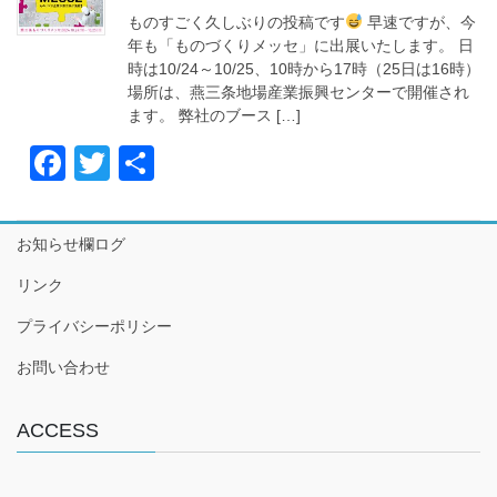
b
ものすごく久しぶりの投稿です
早速ですが、今
o
年も「ものづくりメッセ」に出展いたします。 日
時は10/24～10/25、10時から17時（25日は16時）
o
場所は、燕三条地場産業振興センターで開催され
k
ます。 弊社のブース […]
F
T
共
a
wi
有
c
tt
お知らせ欄ログ
e
er
リンク
b
プライバシーポリシー
o
o
お問い合わせ
k
ACCESS