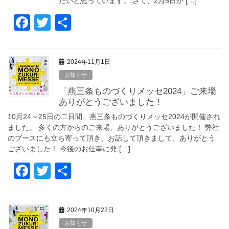
たいと思っています。 さて、2月5日か […]
F
T
共
a
wi
有
c
tt
2024年11月1日
e
er
お知らせ
b
「燕三条ものづくりメッセ2024」ご来場
o
ありがとうございました！
o
10月24～25日の二日間、燕三条ものづくりメッセ2024が開催され
ました。 多くの方からのご来場、ありがとうございました！ 弊社
k
のブースにも立ち寄って頂き、お話して頂きまして、ありがとう
ございました！ 今後のお仕事に発 […]
F
T
共
a
wi
有
c
tt
2024年10月22日
e
er
お知らせ