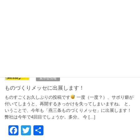
テクニカルショウヨコハマ2026に出展します
今年もテクニカルショウヨコハマに出展します！ 開催場所はパシ
フィコ横浜で、開催期間は2/4～2/6、10:00～17:00となります。
今回で5回目です。 皆様のご来場を心よりお待ちしております。
今年はどんな出会いがあ […]
F
T
共
a
wi
有
c
tt
2025年10月18日
e
er
展示会情報
b
ものづくりメッセに出展します！
o
ものすごくお久しぶりの投稿です
一度（一度？）、サボり癖が
o
付いてしまうと、再開するきっかけを失ってしまいますね。 と、
いうことで、今年も「燕三条ものづくりメッセ」に出展します！
k
弊社は今年で4回目でしょうか。多分。 今 […]
F
T
共