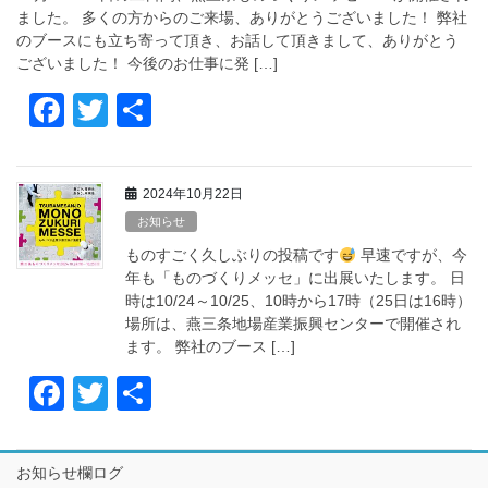
o
ました。 多くの方からのご来場、ありがとうございました！ 弊社
k
のブースにも立ち寄って頂き、お話して頂きまして、ありがとう
ございました！ 今後のお仕事に発 […]
F
T
共
a
wi
有
c
tt
2024年10月22日
e
er
お知らせ
b
ものすごく久しぶりの投稿です
早速ですが、今
o
年も「ものづくりメッセ」に出展いたします。 日
時は10/24～10/25、10時から17時（25日は16時）
o
場所は、燕三条地場産業振興センターで開催され
k
ます。 弊社のブース […]
F
T
共
a
wi
有
c
tt
お知らせ欄ログ