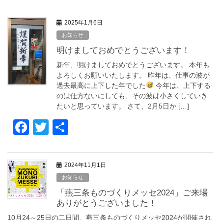
a
wi
有
c
tt
2025年1月6日
e
er
お知らせ
b
明けましておめでとうございます！
o
新年、明けましておめでとうございます。 本年も
o
よろしくお願いいたします。 昨年は、仕事の波が
過去最高に上下した年でした
今年は、上下する
k
のは仕方ないにしても、その波は小さくしていき
たいと思っています。 さて、2月5日か […]
F
T
共
a
wi
有
c
tt
2024年11月1日
e
er
お知らせ
b
「燕三条ものづくりメッセ2024」ご来場
o
ありがとうございました！
10月24～25日の二日間、燕三条ものづくりメッセ2024が開催され