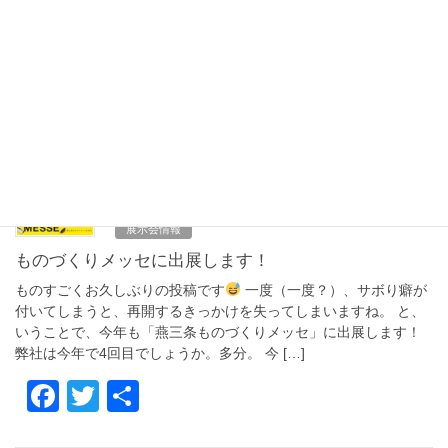
今年もテクニカルショウヨコハマに出展します！ 開催場所はパシ
フィコ横浜で、開催期間は2/4～2/6、10:00～17:00となります。
今回で5回目です。 皆様のご来場を心よりお待ちしております。
今年はどんな出会いがあ […]
F
T
共
a
wi
有
c
tt
2025年10月18日
e
er
展示会情報
b
ものづくりメッセに出展します！
o
ものすごくお久しぶりの投稿です
一度（一度？）、サボり癖が
o
付いてしまうと、再開するきっかけを失ってしまいますね。 と、
いうことで、今年も「燕三条ものづくりメッセ」に出展します！
k
弊社は今年で4回目でしょうか。多分。 今 […]
F
T
共
a
wi
有