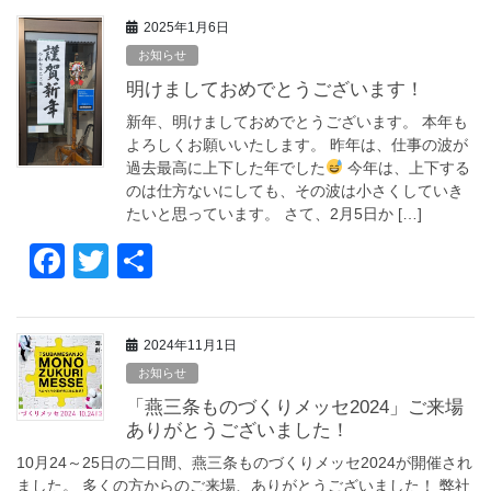
c
tt
2025年1月6日
e
er
お知らせ
b
明けましておめでとうございます！
o
新年、明けましておめでとうございます。 本年も
o
よろしくお願いいたします。 昨年は、仕事の波が
過去最高に上下した年でした
今年は、上下する
k
のは仕方ないにしても、その波は小さくしていき
たいと思っています。 さて、2月5日か […]
F
T
共
a
wi
有
c
tt
2024年11月1日
e
er
お知らせ
b
「燕三条ものづくりメッセ2024」ご来場
o
ありがとうございました！
o
10月24～25日の二日間、燕三条ものづくりメッセ2024が開催され
ました。 多くの方からのご来場、ありがとうございました！ 弊社