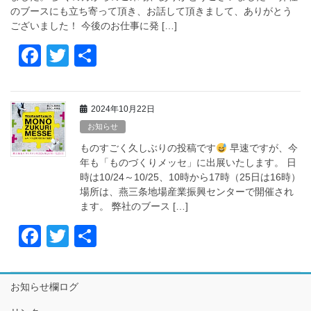
k
のブースにも立ち寄って頂き、お話して頂きまして、ありがとう
ございました！ 今後のお仕事に発 […]
F
T
共
a
wi
有
c
tt
2024年10月22日
e
er
お知らせ
b
ものすごく久しぶりの投稿です
早速ですが、今
o
年も「ものづくりメッセ」に出展いたします。 日
時は10/24～10/25、10時から17時（25日は16時）
o
場所は、燕三条地場産業振興センターで開催され
k
ます。 弊社のブース […]
F
T
共
a
wi
有
c
tt
お知らせ欄ログ
e
er