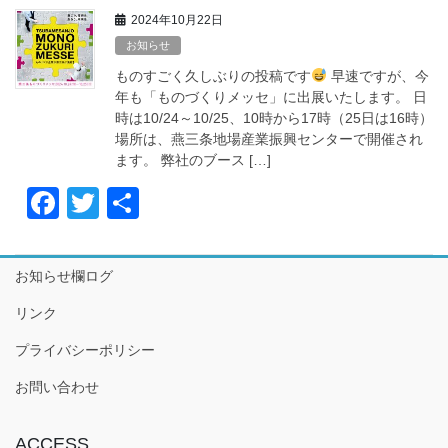
c
tt
2024年10月22日
e
er
お知らせ
b
ものすごく久しぶりの投稿です
早速ですが、今
o
年も「ものづくりメッセ」に出展いたします。 日
時は10/24～10/25、10時から17時（25日は16時）
o
場所は、燕三条地場産業振興センターで開催され
k
ます。 弊社のブース […]
F
T
共
a
wi
有
c
tt
お知らせ欄ログ
e
er
リンク
b
プライバシーポリシー
o
o
お問い合わせ
k
ACCESS