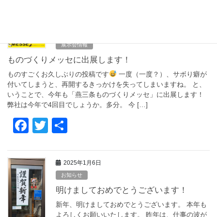
a
wi
有
c
tt
2025年10月18日
e
er
展示会情報
b
ものづくりメッセに出展します！
o
ものすごくお久しぶりの投稿です
一度（一度？）、サボり癖が
o
付いてしまうと、再開するきっかけを失ってしまいますね。 と、
いうことで、今年も「燕三条ものづくりメッセ」に出展します！
k
弊社は今年で4回目でしょうか。多分。 今 […]
F
T
共
a
wi
有
c
tt
2025年1月6日
e
er
お知らせ
b
明けましておめでとうございます！
o
新年、明けましておめでとうございます。 本年も
よろしくお願いいたします。 昨年は、仕事の波が