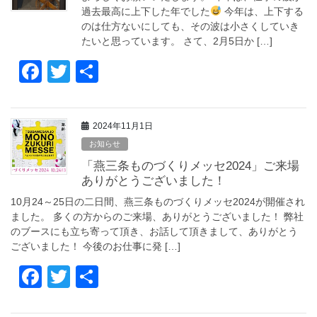
o
過去最高に上下した年でした
今年は、上下する
k
のは仕方ないにしても、その波は小さくしていき
たいと思っています。 さて、2月5日か […]
F
T
共
a
wi
有
c
tt
2024年11月1日
e
er
お知らせ
b
「燕三条ものづくりメッセ2024」ご来場
o
ありがとうございました！
o
10月24～25日の二日間、燕三条ものづくりメッセ2024が開催され
ました。 多くの方からのご来場、ありがとうございました！ 弊社
k
のブースにも立ち寄って頂き、お話して頂きまして、ありがとう
ございました！ 今後のお仕事に発 […]
F
T
共
a
wi
有