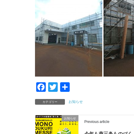
F
T
共
a
wi
有
お知らせ
カテゴリー
c
tt
e
er
お知らせ
Previous article
b
今年も燕三条ものづく