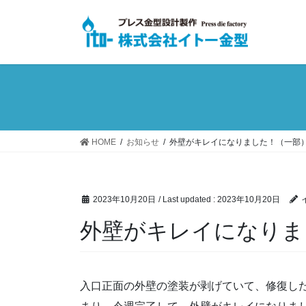
Skip
Skip
to
to
the
the
content
Navigation
HOME
お知らせ
外壁がキレイになりました！（一部
2023年10月20日
/ Last updated :
2023年10月20日
外壁がキレイになりま
入口正面の外壁の塗装が剥げていて、修復し