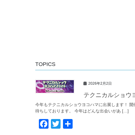
TOPICS
2026年2月2日
テクニカルショウヨ
今年もテクニカルショウヨコハマに出展します！ 開催場
待ちしております。 今年はどんな出会いがあ […]
F
T
共
a
wi
有