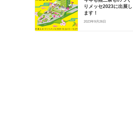
o
りメッセ2023に出展し
o
ます！
k
2023年9月26日