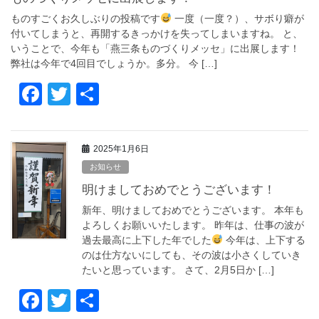
o
ものすごくお久しぶりの投稿です
一度（一度？）、サボり癖が
o
付いてしまうと、再開するきっかけを失ってしまいますね。 と、
いうことで、今年も「燕三条ものづくりメッセ」に出展します！
k
弊社は今年で4回目でしょうか。多分。 今 […]
F
T
共
a
wi
有
c
tt
2025年1月6日
e
er
お知らせ
b
明けましておめでとうございます！
o
新年、明けましておめでとうございます。 本年も
o
よろしくお願いいたします。 昨年は、仕事の波が
過去最高に上下した年でした
今年は、上下する
k
のは仕方ないにしても、その波は小さくしていき
たいと思っています。 さて、2月5日か […]
F
T
共