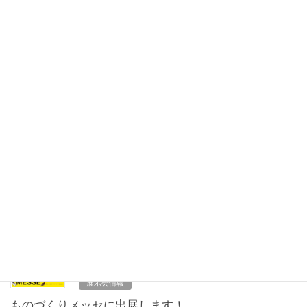
2020年9月
TOPICS
2026年2月2日
お知らせ
テクニカルショウヨコハマ2026に出展します
今年もテクニカルショウヨコハマに出展します！ 開催場所はパシ
フィコ横浜で、開催期間は2/4～2/6、10:00～17:00となります。
今回で5回目です。 皆様のご来場を心よりお待ちしております。
今年はどんな出会いがあ […]
F
T
共
a
wi
有
c
tt
2025年10月18日
e
er
展示会情報
b
ものづくりメッセに出展します！