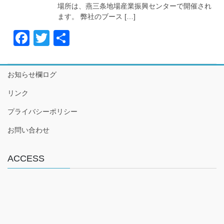
o
場所は、燕三条地場産業振興センターで開催され
k
ます。 弊社のブース […]
F
T
共
a
wi
有
c
tt
お知らせ欄ログ
e
er
リンク
b
プライバシーポリシー
o
o
お問い合わせ
k
ACCESS