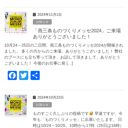
a
wi
有
c
tt
2024年11月1日
e
er
お知らせ
b
「燕三条ものづくりメッセ2024」ご来場
o
ありがとうございました！
o
10月24～25日の二日間、燕三条ものづくりメッセ2024が開催され
ました。 多くの方からのご来場、ありがとうございました！ 弊社
k
のブースにも立ち寄って頂き、お話して頂きまして、ありがとう
ございました！ 今後のお仕事に発 […]
F
T
共
a
wi
有
c
tt
2024年10月22日
e
er
お知らせ
b
ものすごく久しぶりの投稿です
早速ですが、今
o
年も「ものづくりメッセ」に出展いたします。 日
時は10/24～10/25、10時から17時（25日は16時）