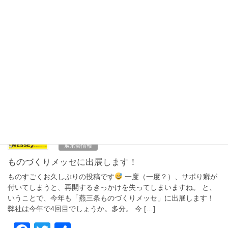
お知らせ
テクニカルショウヨコハマ2026に出展します
今年もテクニカルショウヨコハマに出展します！ 開催場所はパシ
フィコ横浜で、開催期間は2/4～2/6、10:00～17:00となります。
今回で5回目です。 皆様のご来場を心よりお待ちしております。
今年はどんな出会いがあ […]
F
T
共
a
wi
有
c
tt
2025年10月18日
e
er
展示会情報
b
ものづくりメッセに出展します！
o
ものすごくお久しぶりの投稿です
一度（一度？）、サボり癖が
o
付いてしまうと、再開するきっかけを失ってしまいますね。 と、
いうことで、今年も「燕三条ものづくりメッセ」に出展します！
k
弊社は今年で4回目でしょうか。多分。 今 […]