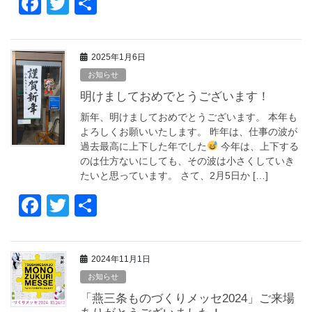
F
T
共
a
wi
有
c
tt
2025年1月6日
e
er
お知らせ
b
明けましておめでとうございます！
o
新年、明けましておめでとうございます。 本年も
o
よろしくお願いいたします。 昨年は、仕事の波が
過去最高に上下した年でした
今年は、上下する
k
のは仕方ないにしても、その波は小さくしていき
たいと思っています。 さて、2月5日か […]
F
T
共
a
wi
有
c
tt
2024年11月1日
e
er
お知らせ
b
「燕三条ものづくりメッセ2024」ご来場