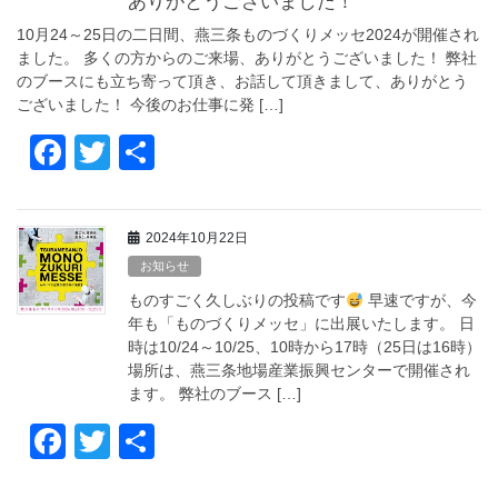
o
ありがとうございました！
o
10月24～25日の二日間、燕三条ものづくりメッセ2024が開催され
ました。 多くの方からのご来場、ありがとうございました！ 弊社
k
のブースにも立ち寄って頂き、お話して頂きまして、ありがとう
ございました！ 今後のお仕事に発 […]
F
T
共
a
wi
有
c
tt
2024年10月22日
e
er
お知らせ
b
ものすごく久しぶりの投稿です
早速ですが、今
o
年も「ものづくりメッセ」に出展いたします。 日
時は10/24～10/25、10時から17時（25日は16時）
o
場所は、燕三条地場産業振興センターで開催され
k
ます。 弊社のブース […]
F
T
共
a
wi
有