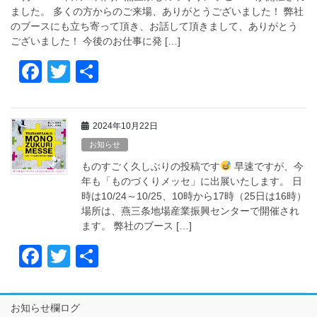
o
ました。 多くの方からのご来場、ありがとうございました！ 弊社
k
のブースにも立ち寄って頂き、お話して頂きまして、ありがとう
ございました！ 今後のお仕事に発 […]
F
T
共
a
wi
有
c
tt
2024年10月22日
e
er
お知らせ
b
ものすごく久しぶりの投稿です
早速ですが、今
o
年も「ものづくりメッセ」に出展いたします。 日
時は10/24～10/25、10時から17時（25日は16時）
o
場所は、燕三条地場産業振興センターで開催され
k
ます。 弊社のブース […]
F
T
共
a
wi
有
c
tt
お知らせ欄ログ