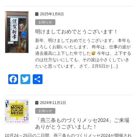
a
wi
有
c
tt
2025年1月6日
e
er
お知らせ
b
明けましておめでとうございます！
o
新年、明けましておめでとうございます。 本年も
o
よろしくお願いいたします。 昨年は、仕事の波が
過去最高に上下した年でした
今年は、上下する
k
のは仕方ないにしても、その波は小さくしていき
たいと思っています。 さて、2月5日か […]
F
T
共
a
wi
有
c
tt
2024年11月1日
e
er
お知らせ
b
「燕三条ものづくりメッセ2024」ご来場
o
ありがとうございました！
10月24～25日の二日間、燕三条ものづくりメッセ2024が開催され