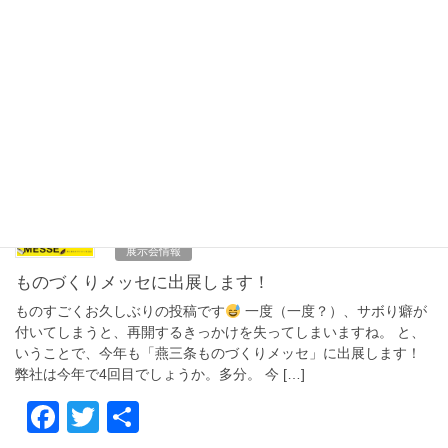
テクニカルショウヨコハマ2026に出展します
今年もテクニカルショウヨコハマに出展します！ 開催場所はパシ
フィコ横浜で、開催期間は2/4～2/6、10:00～17:00となります。
今回で5回目です。 皆様のご来場を心よりお待ちしております。
今年はどんな出会いがあ […]
F
T
共
a
wi
有
c
tt
2025年10月18日
e
er
展示会情報
b
ものづくりメッセに出展します！
o
ものすごくお久しぶりの投稿です
一度（一度？）、サボり癖が
o
付いてしまうと、再開するきっかけを失ってしまいますね。 と、
いうことで、今年も「燕三条ものづくりメッセ」に出展します！
k
弊社は今年で4回目でしょうか。多分。 今 […]
F
T
共