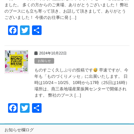
o
ました。 多くの方からのご来場、ありがとうございました！ 弊社
k
のブースにも立ち寄って頂き、お話して頂きまして、ありがとう
ございました！ 今後のお仕事に発 […]
F
T
共
a
wi
有
c
tt
2024年10月22日
e
er
お知らせ
b
ものすごく久しぶりの投稿です
早速ですが、今
o
年も「ものづくりメッセ」に出展いたします。 日
時は10/24～10/25、10時から17時（25日は16時）
o
場所は、燕三条地場産業振興センターで開催され
k
ます。 弊社のブース […]
F
T
共
a
wi
有
c
tt
お知らせ欄ログ