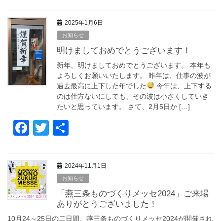
a
wi
有
c
tt
2025年1月6日
e
er
お知らせ
b
明けましておめでとうございます！
o
新年、明けましておめでとうございます。 本年も
o
よろしくお願いいたします。 昨年は、仕事の波が
過去最高に上下した年でした
今年は、上下する
k
のは仕方ないにしても、その波は小さくしていき
たいと思っています。 さて、2月5日か […]
F
T
共
a
wi
有
c
tt
2024年11月1日
e
er
お知らせ
b
「燕三条ものづくりメッセ2024」ご来場
o
ありがとうございました！
10月24～25日の二日間、燕三条ものづくりメッセ2024が開催され