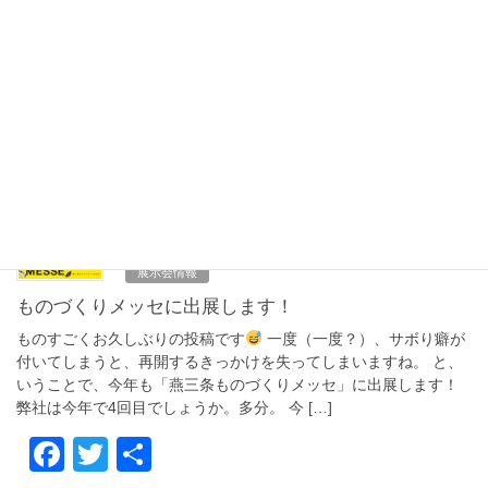
テクニカルショウヨコハマ2026に出展します
今年もテクニカルショウヨコハマに出展します！ 開催場所はパシ
フィコ横浜で、開催期間は2/4～2/6、10:00～17:00となります。
今回で5回目です。 皆様のご来場を心よりお待ちしております。
今年はどんな出会いがあ […]
F
T
共
a
wi
有
c
tt
2025年10月18日
e
er
展示会情報
b
ものづくりメッセに出展します！
o
ものすごくお久しぶりの投稿です
一度（一度？）、サボり癖が
o
付いてしまうと、再開するきっかけを失ってしまいますね。 と、
いうことで、今年も「燕三条ものづくりメッセ」に出展します！
k
弊社は今年で4回目でしょうか。多分。 今 […]
F
T
共